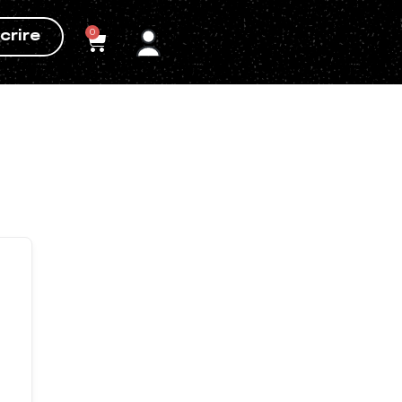
0
crire