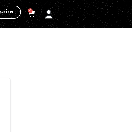
0
crire