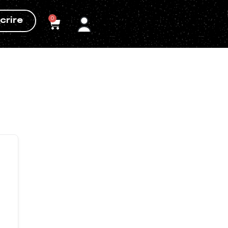
0
crire