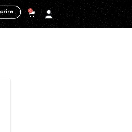
0
crire