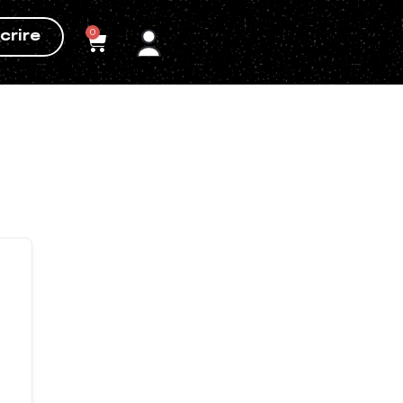
0
crire