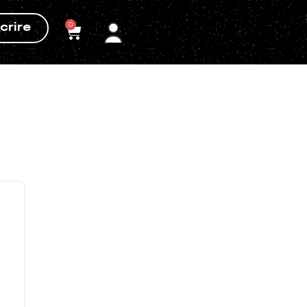
0
crire