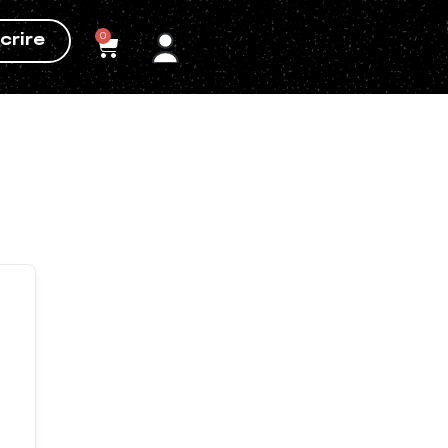
0
crire