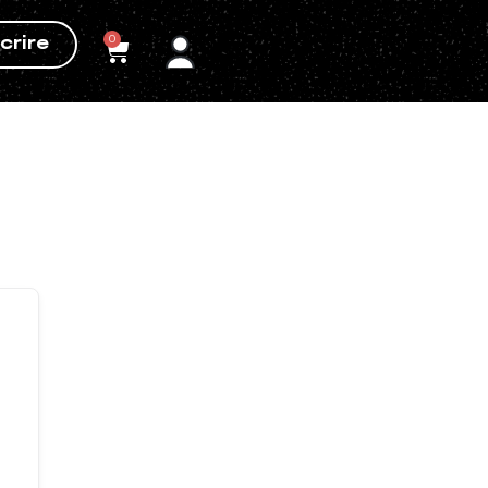
0
crire