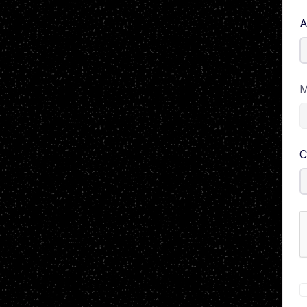
A
M
C