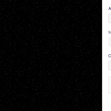
A
M
C