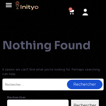
0
Nothing Found
It seems we can’t find what you’re looking for. Perhaps searching
can help.
Rechercher
Rechercher